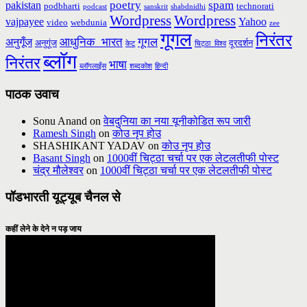
poetry
spam
pakistan
podbharti
technorati
podcast
sanskrit
shabdnidhi
Wordpress
Wordpress
vajpayee
Yahoo
video
webdunia
zee
गूगल
निरंतर
आधुनिक_भारत
गूगल
अनुगूँज
अनुगूंज
दूरदर्शन
केटू
चिट्ठा_विश्व
ब्लॉग
निरंतर
भाषा
ब्लॉगलाईंस
शब्दकोश
हिन्दी
पाठक उवाच
Sonu Anand
on
वेबदुनिया का नया यूनीकोडित रूप जारी
Ramesh Singh
on
कोउ नृप होउ
SHASHIKANT YADAV
on
कोउ नृप होउ
Basant Singh
on
1000वीं चिट्ठा चर्चा पर एक लेटलतीफी पोस्ट
चंद्र मौलेश्वर
on
1000वीं चिट्ठा चर्चा पर एक लेटलतीफी पोस्ट
पॉडभारती यूट्यूब चैनल से
कहीं लेने के देने न पड़ जाय