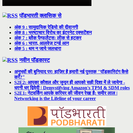
पॉडभारती क्लासिक से
अंक 9 : सामुदायिक रेडियो की दीवानगी
अंक 8 : भ्रष्टाचार विरोध का इंटरनेट एक्सटेंशन
अंक 7 : ब्लैक पैम्फलैट्सः लीक से हटकर
अंक 6 : भारत, आलवेज़ टर्न्ड आन
अंक 5 : थम न जाये जलधारा
नवीन पॉडकास्ट
अनुभवों की बुनियाद परः हाज़िर है हमारी नई पुस्तक "पॉडकास्टिंग कैसे
करें?"
S2E2: आपका कौशल और जुनून ही आपको सही दिशा में ले जायेगा -
धरनी धर द्विवेदी | Demystifying Amazon's TPM & SDM roles
S2E1: नेटवर्किंग आपके करियर की जीवन रेखा है: समीर लाल |
Networking is the Lifeline of your career