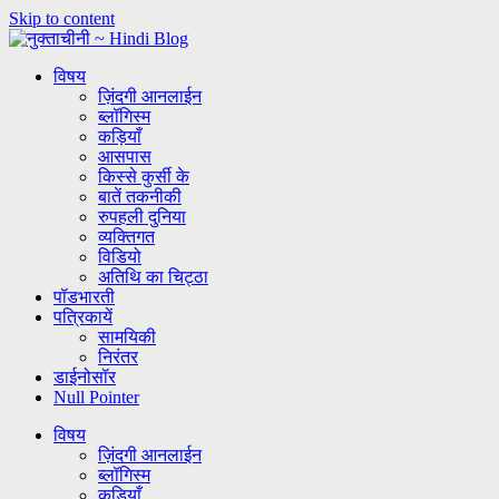
Skip to content
विषय
ज़िंदगी आनलाईन
ब्लॉगिस्म
कड़ियाँ
आसपास
किस्से कुर्सी के
बातें तकनीकी
रुपहली दुनिया
व्यक्तिगत
विडियो
अतिथि का चिट्ठा
पॉडभारती
पत्रिकायें
सामयिकी
निरंतर
डाईनोसॉर
Null Pointer
विषय
ज़िंदगी आनलाईन
ब्लॉगिस्म
कड़ियाँ