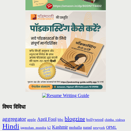
विषय विविधा
blogzine
aggregator
April Fool
apple
bbc
bollywood
chittha_vishwa
Hindi
Kashmir
mohalla
narad
OPML
jagmohan_mundra
k2
newyork