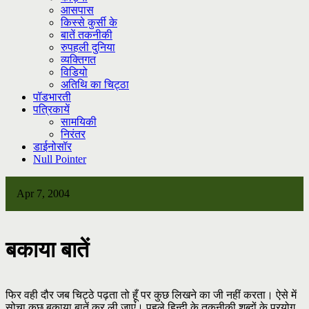
आसपास
किस्से कुर्सी के
बातें तकनीकी
रुपहली दुनिया
व्यक्तिगत
विडियो
अतिथि का चिट्ठा
पॉडभारती
पत्रिकायें
सामयिकी
निरंतर
डाईनोसॉर
Null Pointer
Apr 7, 2004
बकाया बातें
फिर वही दौर जब चिट्ठे पढ़ता तो हूँ पर कुछ लिखने का जी नहीं करता। ऐसे में
सोचा कुछ बकाया बातें कर ली जाएं। पहले हिन्दी के तकनीकी शब्दों के प्रयोग