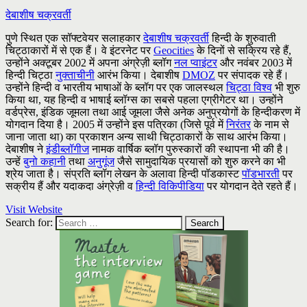
देबाशीष चक्रवर्ती
पुणे स्थित एक सॉफ्टवेयर सलाहकार
देबाशीष चक्रवर्ती
हिन्दी के शुरुवाती
चिट्ठाकारों में से एक हैं। वे इंटरनेट पर
Geocities
के दिनों से सक्रिय रहे हैं,
उन्होंने अक्टूबर 2002 में अपना अंग्रेज़ी ब्लॉग
नल प्वाइंटर
और नवंबर 2003 में
हिन्दी चिट्ठा
नुक्ताचीनी
आरंभ किया। देबाशीष
DMOZ
पर संपादक रहे हैं।
उन्होंने हिन्दी व भारतीय भाषाओं के ब्लॉग पर एक जालस्थल
चिट्ठा विश्व
भी शुरु
किया था, यह हिन्दी व भाषाई ब्लॉग्स का सबसे पहला एग्रीगेटर था। उन्होंने
वर्डप्रेस, इंडिक जूमला तथा आई जूमला जैसे अनेक अनुप्रयोगों के हिन्दीकरण में
योगदान दिया है। 2005 में उन्होंने इस पत्रिका (जिसे पूर्व में
निरंतर
के नाम से
जाना जाता था) का प्रकाशन अन्य साथी चिट्ठाकारों के साथ आरंभ किया।
देबाशीष ने
इंडीब्लॉगीज
नामक वार्षिक ब्लॉग पुरुस्कारों की स्थापना भी की है।
उन्हें
बुनो कहानी
तथा
अनुगूंज
जैसे सामुदायिक प्रयासों को शुरु करने का भी
श्रेय जाता है। संप्रति ब्लॉग लेखन के अलावा हिन्दी पॉडकास्ट
पॉडभारती
पर
सक्रीय हैं और यदाकदा अंग्रेज़ी व
हिन्दी विकिपीडिया
पर योगदान देते रहते हैं।
Visit Website
Search for: