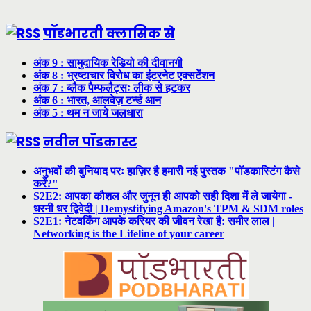
पॉडभारती क्लासिक से
अंक 9 : सामुदायिक रेडियो की दीवानगी
अंक 8 : भ्रष्टाचार विरोध का इंटरनेट एक्सटेंशन
अंक 7 : ब्लैक पैम्फलैट्सः लीक से हटकर
अंक 6 : भारत, आलवेज़ टर्न्ड आन
अंक 5 : थम न जाये जलधारा
नवीन पॉडकास्ट
अनुभवों की बुनियाद परः हाज़िर है हमारी नई पुस्तक "पॉडकास्टिंग कैसे
करें?"
S2E2: आपका कौशल और जुनून ही आपको सही दिशा में ले जायेगा -
धरनी धर द्विवेदी | Demystifying Amazon's TPM & SDM roles
S2E1: नेटवर्किंग आपके करियर की जीवन रेखा है: समीर लाल |
Networking is the Lifeline of your career