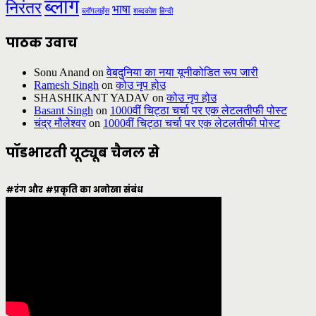
ब्लॉग
निरंतर
भाषा
ब्लॉगलाईंस
शब्दकोश
हिन्दी
पाठक उवाच
Sonu Anand
on
वेबदुनिया का नया यूनीकोडित रूप जारी
Ramesh Singh
on
कोउ नृप होउ
SHASHIKANT YADAV
on
कोउ नृप होउ
Basant Singh
on
1000वीं चिट्ठा चर्चा पर एक लेटलतीफी पोस्ट
चंद्र मौलेश्वर
on
1000वीं चिट्ठा चर्चा पर एक लेटलतीफी पोस्ट
पॉडभारती यूट्यूब चैनल से
#रंग और #प्रकृति का अनोखा संबंध