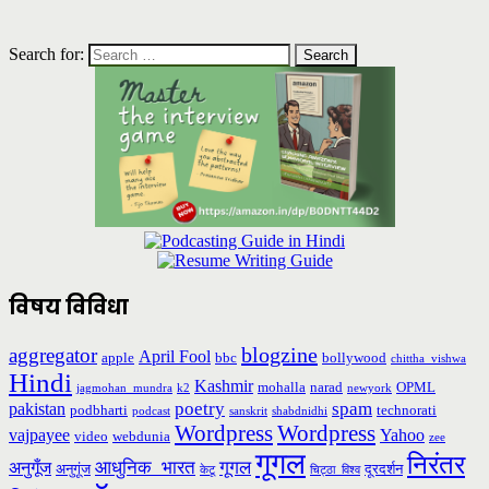
Search for:
विषय विविधा
blogzine
aggregator
April Fool
apple
bbc
bollywood
chittha_vishwa
Hindi
Kashmir
mohalla
narad
OPML
jagmohan_mundra
k2
newyork
poetry
spam
pakistan
podbharti
technorati
podcast
sanskrit
shabdnidhi
Wordpress
Wordpress
vajpayee
Yahoo
video
webdunia
zee
गूगल
निरंतर
आधुनिक_भारत
गूगल
अनुगूँज
अनुगूंज
दूरदर्शन
केटू
चिट्ठा_विश्व