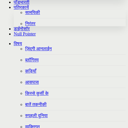
पॉडभारती
पत्रिकायें
सामयिकी
निरंतर
डाईनोसॉर
Null Pointer
विषय
ज़िंदगी आनलाईन
ब्लॉगिस्म
कड़ियाँ
आसपास
किस्से कुर्सी के
बातें तकनीकी
रुपहली दुनिया
व्यक्तिगत