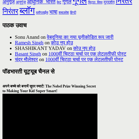
गूगल
निरंतर
आधुनिक_भारत
गूगल
अनुगूँज
अनुगूंज
दूरदर्शन
केटू
चिट्ठा_विश्व
ब्लॉग
निरंतर
भाषा
ब्लॉगलाईंस
शब्दकोश
हिन्दी
पाठक उवाच
Sonu Anand
on
वेबदुनिया का नया यूनीकोडित रूप जारी
Ramesh Singh
on
कोउ नृप होउ
SHASHIKANT YADAV
on
कोउ नृप होउ
Basant Singh
on
1000वीं चिट्ठा चर्चा पर एक लेटलतीफी पोस्ट
चंद्र मौलेश्वर
on
1000वीं चिट्ठा चर्चा पर एक लेटलतीफी पोस्ट
पॉडभारती यूट्यूब चैनल से
अपने बच्चे को बनायें सुपर स्मार्ट! The Nobel Prize Winning Secret
to Making Your Kid Super Smart!