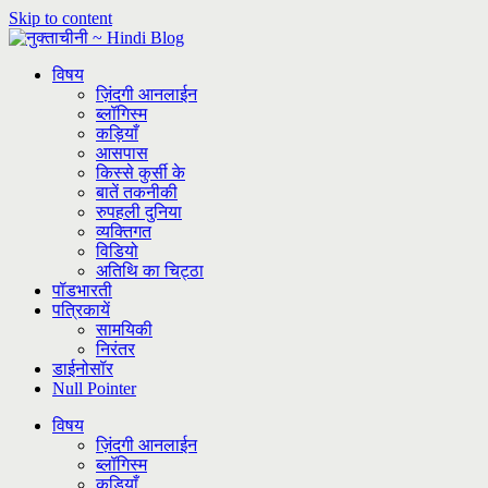
Skip to content
विषय
ज़िंदगी आनलाईन
ब्लॉगिस्म
कड़ियाँ
आसपास
किस्से कुर्सी के
बातें तकनीकी
रुपहली दुनिया
व्यक्तिगत
विडियो
अतिथि का चिट्ठा
पॉडभारती
पत्रिकायें
सामयिकी
निरंतर
डाईनोसॉर
Null Pointer
विषय
ज़िंदगी आनलाईन
ब्लॉगिस्म
कड़ियाँ