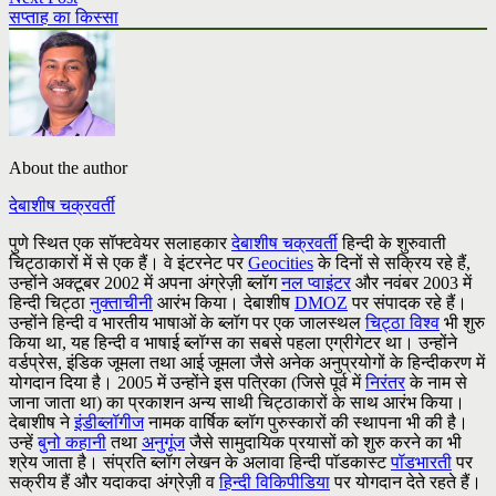
सप्ताह का किस्सा
About the author
देबाशीष चक्रवर्ती
पुणे स्थित एक सॉफ्टवेयर सलाहकार
देबाशीष चक्रवर्ती
हिन्दी के शुरुवाती
चिट्ठाकारों में से एक हैं। वे इंटरनेट पर
Geocities
के दिनों से सक्रिय रहे हैं,
उन्होंने अक्टूबर 2002 में अपना अंग्रेज़ी ब्लॉग
नल प्वाइंटर
और नवंबर 2003 में
हिन्दी चिट्ठा
नुक्ताचीनी
आरंभ किया। देबाशीष
DMOZ
पर संपादक रहे हैं।
उन्होंने हिन्दी व भारतीय भाषाओं के ब्लॉग पर एक जालस्थल
चिट्ठा विश्व
भी शुरु
किया था, यह हिन्दी व भाषाई ब्लॉग्स का सबसे पहला एग्रीगेटर था। उन्होंने
वर्डप्रेस, इंडिक जूमला तथा आई जूमला जैसे अनेक अनुप्रयोगों के हिन्दीकरण में
योगदान दिया है। 2005 में उन्होंने इस पत्रिका (जिसे पूर्व में
निरंतर
के नाम से
जाना जाता था) का प्रकाशन अन्य साथी चिट्ठाकारों के साथ आरंभ किया।
देबाशीष ने
इंडीब्लॉगीज
नामक वार्षिक ब्लॉग पुरुस्कारों की स्थापना भी की है।
उन्हें
बुनो कहानी
तथा
अनुगूंज
जैसे सामुदायिक प्रयासों को शुरु करने का भी
श्रेय जाता है। संप्रति ब्लॉग लेखन के अलावा हिन्दी पॉडकास्ट
पॉडभारती
पर
सक्रीय हैं और यदाकदा अंग्रेज़ी व
हिन्दी विकिपीडिया
पर योगदान देते रहते हैं।