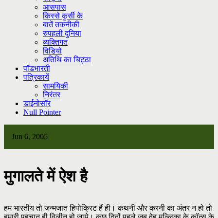
आसपास
किस्से कुर्सी के
बातें तकनीकी
रुपहली दुनिया
व्यक्तिगत
विडियो
अतिथि का चिट्ठा
पॉडभारती
पत्रिकायें
सामयिकी
निरंतर
डाईनोसॉर
Null Pointer
Jun 6, 2005
मुगालते में ऐश है
हम भारतीय तो जन्मजात हिपोक्रिट हैं ही। कथनी और करनी का अंतर न हो तो
हमारी पहचान ही विलीन हो जाये। कुछ दिनों पहले जब देह मल्लिका के कॉन्स के