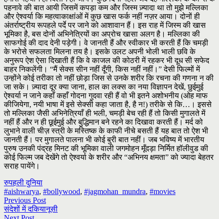
पहनावे की बात आयी जिसमें कपड़ा कम और जिस्म ज़्यादा था तो मुझे मल्लिका
और ऐश्वर्या कि महत्वाकाक्षांओं में कुछ खास फर्क नहीं नज़र आया। दोनों ही
अंतर्राष्ट्रीय रूपहले पर्दे पर जाने को आशावान हैं। इस राह में जिस्म की खास
भूमिका है, बस दोनों अभिनेत्रियों का अप्रोच खासा अलग है। मल्लिका की
साफगोई की दाद देनी पड़ेगी। वे जानती हैं और स्वीकार भी करती हैं कि चमड़ी
के भरोसे सफलता मिलना तय है। इसके उलट अपनी भोली भाली छवि के
अनुरूप ऐश ऐसा दिखाती हैं कि वे काजल की कोठरी में रहकर भी दूध सी सफेद
बाहर निकलेंगी। “मैं सेक्स सीन नहीं दूँगी, किस नहीं नहीं।” देसी फिल्मों में
उन्होंने कोई तरीका तो नहीं छोड़ा जिस से उनके शरीर कि रचना की गणना न की
जा सके। ज़्यादा दूर क्या जाना, हाल का लक्स का नया विज्ञापन देखें, छुईमुई
ऐश्वर्या न जाने कहाँ कहाँ गोदना गुदवा रही हैं वो भी इतने अशोभनीय (ओह माफ
कीजियेगा, नयी भाषा में इसे सेक्सी कहा जाता है, है न!) तरीके से कि…। इससे
तो मल्लिका जैसी अभिनेत्रियाँ ही भली, चमड़ी बेच रही हैं तो किसी मुगालते में
नहीं हैं और न ही छूईमुई और बुद्धिमान बने रहने का दिखावा करती हैं। मर्द को
लुभाने वाली चीज़ स्त्री के मस्तिष्क के काफी नीचे बसती हैं यह बात तो ऐश भी
जानती हैं। पर मुगालते पालना भी कोई बुरी बात नहीं। जब भविष्य में भारतीय
पुरुष उनकी पंद्रह मिनट की भूमिका वाली जगमोहन मूँदड़ा निर्मित हॉलीवुड की
कोई फिल्म जब देखेंगे तो ऐश्वर्या के शरीर और “अभिनय क्षमता” को ज्यादा बेहतर
सराह पायेंगे।
रुपहली दुनिया
#aishwarya
,
#bollywood
,
#jagmohan_mundra
,
#movies
Previous Post
संदेशों में दकियानूसी
Next Post