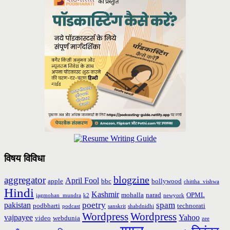
विषय विविधा
blogzine
aggregator
April Fool
apple
bbc
bollywood
chittha_vishwa
Hindi
Kashmir
mohalla
narad
OPML
jagmohan_mundra
k2
newyork
poetry
spam
pakistan
podbharti
technorati
podcast
sanskrit
shabdnidhi
Wordpress
Wordpress
vajpayee
Yahoo
video
webdunia
zee