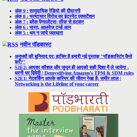
अंक 9 : सामुदायिक रेडियो की दीवानगी
अंक 8 : भ्रष्टाचार विरोध का इंटरनेट एक्सटेंशन
अंक 7 : ब्लैक पैम्फलैट्सः लीक से हटकर
अंक 6 : भारत, आलवेज़ टर्न्ड आन
अंक 5 : थम न जाये जलधारा
नवीन पॉडकास्ट
अनुभवों की बुनियाद परः हाज़िर है हमारी नई पुस्तक "पॉडकास्टिंग कैसे
करें?"
S2E2: आपका कौशल और जुनून ही आपको सही दिशा में ले जायेगा -
धरनी धर द्विवेदी | Demystifying Amazon's TPM & SDM roles
S2E1: नेटवर्किंग आपके करियर की जीवन रेखा है: समीर लाल |
Networking is the Lifeline of your career