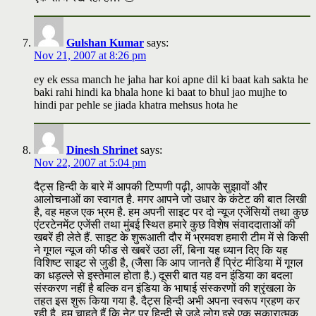
Gulshan Kumar
says:
Nov 21, 2007 at 8:26 pm
ey ek essa manch he jaha har koi apne dil ki baat kah sakta he
baki rahi hindi ka bhala hone ki baat to bhul jao mujhe to
hindi par pehle se jiada khatra mehsus hota he
Dinesh Shrinet
says:
Nov 22, 2007 at 5:04 pm
दैट्स हिन्दी के बारे में आपकी टिप्पणी पढ़ी, आपके सुझावों और
आलोचनाओं का स्वागत है. मगर आपने जो उधार के कंटेट की बात लिखी
है, वह महज एक भ्रम है. हम अपनी साइट पर दो न्यूज एजेंसियों तथा कुछ
एंटरटेनमेंट एजेंसी तथा मुंबई स्थित हमारे कुछ विशेष संवाददाताओं की
खबरें ही लेते हैं. साइट के शुरूआती दौर में भ्रमवश हमारी टीम में से किसी
ने गूगल न्यूज की फीड से खबरें उठा लीं, बिना यह ध्यान दिए कि यह
विशिष्ट साइट से जुडी है, (जैसा कि आप जानते हैं प्रिंट मीडिया में गूगल
का धड़ल्ले से इस्तेमाल होता है.) दूसरी बात यह वन इंडिया का बदला
संस्करण नहीं है बल्कि वन इंडिया के भाषाई संस्करणों की श्रृंखला के
तहत इस शुरू किया गया है. दैट्स हिन्दी अभी अपना स्वरूप ग्रहण कर
रही है, हम चाहते हैं कि नेट पर हिन्दी से जुड़े लोग इसे एक सकारात्मक