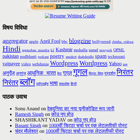
विषय विविधा
blogzine
aggregator
April Fool
apple
bbc
bollywood
chittha_vishwa
Hindi
Kashmir
mohalla
narad
OPML
jagmohan_mundra
k2
newyork
poetry
spam
pakistan
podbharti
technorati
podcast
sanskrit
shabdnidhi
Wordpress
Wordpress
vajpayee
Yahoo
video
webdunia
zee
गूगल
निरंतर
आधुनिक_भारत
गूगल
अनुगूँज
अनुगूंज
दूरदर्शन
केटू
चिट्ठा_विश्व
ब्लॉग
निरंतर
भाषा
ब्लॉगलाईंस
शब्दकोश
हिन्दी
पाठक उवाच
Sonu Anand
on
वेबदुनिया का नया यूनीकोडित रूप जारी
Ramesh Singh
on
कोउ नृप होउ
SHASHIKANT YADAV
on
कोउ नृप होउ
Basant Singh
on
1000वीं चिट्ठा चर्चा पर एक लेटलतीफी पोस्ट
चंद्र मौलेश्वर
on
1000वीं चिट्ठा चर्चा पर एक लेटलतीफी पोस्ट