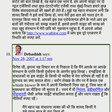
कंटेट की बात लिखी है, वह महज एक भ्रम है. हम अपनी साइट पर दो
न्यूज एजेंसियों तथा कुछ एंटरटेनमेंट एजेंसी तथा मुंबई स्थित हमारे कुछ
विशेष संवाददाताओं की खबरें ही लेते हैं.) मुझे यह महज संभावना लगी कि
शायद किसी ने इसे सर्च किया हो, मगर मेरी इस बात को गलत ढंग से
प्रस्तुत किया गया है. आपकी इस एक प्रोफेशनल होने के नाते आप इन
बातों की गंभीरता को समझ सकते हैं. इससे हमारी साइट की साख को
तथा खुद संस्थान में मेरी छवि को नुकसान पहुंचा है. मैं आपसे अपेक्षा
करूंगा कि
http://www.watblog.com
में आप इस पूरे प्रकरण में
स्थिति को स्पष्ट करें.
Debashish
says:
Nov 28, 2007 at 1:17 pm
दिनेश जी, कृपया यह विचार मन से निकाल दें कि मैंने आपके या आपके
संस्थान के प्रति किसी दुर्भावना के अंतर्गत कुछ लिखा। वनइंडिया के
संचालकों या इस साईट के किसी भी व्यक्ति से मेरा परिचय ही नहीं है तो
दुराभाव का क्या सवाल होता। ब्लॉग लेखक के तौर पर मैं केवल एक
whistle blower के रूप में अपनी जिम्मेवारी निभा रहा हूं, जिस बात से
मुख्यधारा का मीडिया जी चुराता है। स्वयं मैं भी
निरंतर
,
इंडीब्लॉगीज़
और
पॉडभारती
जैसी अनेक साईटें संचालित करता हूँ और ध्यान रखता हूँ कि
नीतियाँ स्पष्ट रहें।
मैंने महज यह संभावना व्यक्त की थी कि शायद किसी ने
इसे गूगल न्यूज से उठा लिया हो