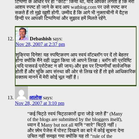
टिप्पणी के आधार पर ही “कोट” किया था, यदि आपको लगता है कि मेरा
आशय स्पष्ट हो जाने के बाद आप watblog.com पर उसे स्पष्ट कर
सकते हैं तो मुझे खुशी होगी. उम्मीद है कि आगे भी नुक्ताचीनी में दैट्स
हिन्दी पर आपकी टिप्पणियां और सुझाव हमें मिलते रहेंगे.
Debashish
says:
Nov 28, 2007 at 2:37 pm
शुक्रिया दिनेश! यह स्पष्टिकरण आप स्वयं वॉटब्लॉग पर दें तो बेहतर
होगा क्योंकि मैंने वही उद्धत किया जो आपने लिखा। ब्लॉग की प्रविष्टि
(यदि पासवर्ड प्रोटेक्ट न की जाय) और इस पर टिप्पणीयाँ सार्वजनिक
होती हैं और चुंकि आप संस्था की ओर से लिख रहे हैं तो इसे आधिकारिक
वक्तव्य मानने में मेरी कोई भूल नहीं है।
आलोक
says:
Nov 28, 2007 at 3:10 pm
“कई चिट्ठे स्वयं चिट्ठाकारों द्वारा जोड़े जाते हैं” (Many
of the blogs are submitted by the bloggers itself),
ध्यान दें Many but not all यानि “सारे” चिट्ठे नहीं।
और फ़्रेम पेजेस में पोस्ट दिखाने का बारे में कोई सूचना देना
उचित नहीं समझा गया क्योंकि यह तो “rule of the