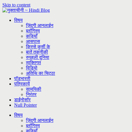
Skip to content
विषय
ज़िंदगी आनलाईन
ब्लॉगिस्म
कड़ियाँ
आसपास
किस्से कुर्सी के
बातें तकनीकी
रुपहली दुनिया
व्यक्तिगत
विडियो
अतिथि का चिट्ठा
पॉडभारती
पत्रिकायें
सामयिकी
निरंतर
डाईनोसॉर
Null Pointer
विषय
ज़िंदगी आनलाईन
ब्लॉगिस्म
कड़ियाँ