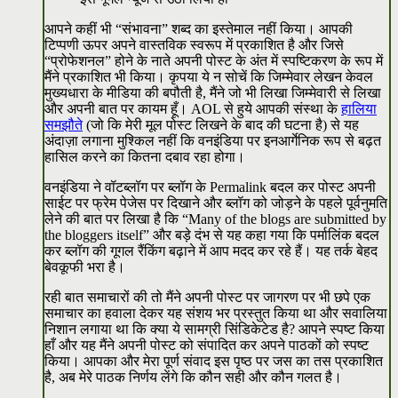
आपने कहीं भी “संभावना” शब्द का इस्तेमाल नहीं किया। आपकी
टिप्पणी ऊपर अपने वास्तविक स्वरूप में प्रकाशित है और जिसे
“प्रोफेशनल” होने के नाते अपनी पोस्ट के अंत में स्पष्टिकरण के रूप में
मैंने प्रकाशित भी किया। कृपया ये न सोचें कि जिम्मेवार लेखन केवल
मुख्यधारा के मीडिया की बपौती है, मैंने जो भी लिखा जिम्मेवारी से लिखा
और अपनी बात पर कायम हूँ। AOL से हुये आपकी संस्था के
हालिया
समझौते
(जो कि मेरी मूल पोस्ट लिखने के बाद की घटना है) से यह
अंदाज़ा लगाना मुश्किल नहीं कि वनइंडिया पर इनआर्गेनिक रूप से बढ़त
हासिल करने का कितना दबाव रहा होगा।
वनइंडिया ने वॉटब्लॉग पर ब्लॉग के Permalink बदल कर पोस्ट अपनी
साईट पर फ्रेम पेजेस पर दिखाने और ब्लॉग को जोड़ने के पहले पूर्वनुमति
लेने की बात पर लिखा है कि “Many of the blogs are submitted by
the bloggers itself” और बड़े दंभ से यह कहा गया कि पर्मालिंक बदल
कर ब्लॉग की गूगल रैंकिंग बढ़ाने में आप मदद कर रहे हैं। यह तर्क बेहद
बेवकूफी भरा है।
रही बात समाचारों की तो मैंने अपनी पोस्ट पर जागरण पर भी छपे एक
समाचार का हवाला देकर यह संशय भर प्रस्तुत किया था और सवालिया
निशान लगाया था कि क्या ये सामग्री सिंडिकेटेड है? आपने स्पष्ट किया
हाँ और यह मैंने अपनी पोस्ट को संपादित कर अपने पाठकों को स्पष्ट
किया। आपका और मेरा पूर्ण संवाद इस पृष्ठ पर जस का तस प्रकाशित
है, अब मेरे पाठक निर्णय लेंगे कि कौन सही और कौन गलत है।