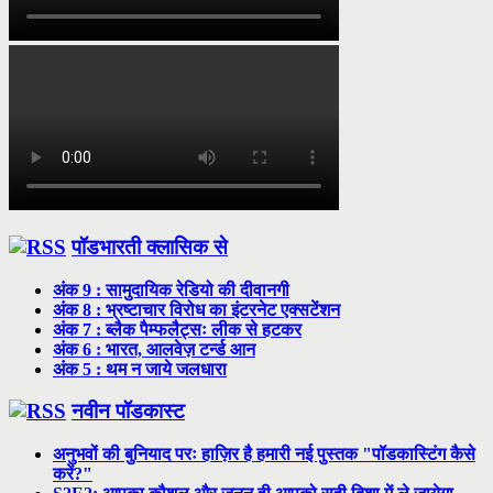
पॉडभारती क्लासिक से
अंक 9 : सामुदायिक रेडियो की दीवानगी
अंक 8 : भ्रष्टाचार विरोध का इंटरनेट एक्सटेंशन
अंक 7 : ब्लैक पैम्फलैट्सः लीक से हटकर
अंक 6 : भारत, आलवेज़ टर्न्ड आन
अंक 5 : थम न जाये जलधारा
नवीन पॉडकास्ट
अनुभवों की बुनियाद परः हाज़िर है हमारी नई पुस्तक "पॉडकास्टिंग कैसे
करें?"