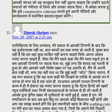
आपकी संस्था को यह साधुवाद देना नहीं भूलना चाहता कि उन्होंने उठाये
सवालों को गंभीरता से लिया और उनका जवाब दिया। मैं अपेक्षा करता हूं
कि इसे constructive criticism मानते हुये अपनी नीतियों और
कार्यकलाप में यथोचित बदलाव/सुधार करेंगे।
Dinesh Shrinet
says:
Nov 28, 2007 at 2:25 pm
प्रतिक्रिया के लिए धन्यवाद, मेरे ख्याल से आपकी टिप्पणी के बाद कि
यह दुर्भावनावश नहीं था, बात काफी हद तक स्पष्ट हो जाती है. मुख्य बात
यही है कि हम यहां कुछ साबित नहीं करना चाहते सिर्फ अपना आशय
स्पष्ट करना चाहते हैं. जैसा कि मैंने पहले कहा कि मैंने स्वतःस्फूर्त ढंग से
बस आपकी टिप्पणी पर जवाब भेजा था, मुझे लगा कि शायद यह गलती से
हुआ हो और आपको उसी विशेष खबर पर यह आपत्ति हो, मैंने भी अपनी
बात रखी थी, मगर यह नहीं पता था कि मुझे कहीं “कोट” किया जाएगा. मैं
यह मान सकता हूं कि यह भ्रम कहीं मेरे लिखने के तरीके से आपके मन में
उपजा हो मगर यह है एक भ्रम ही. दरअसल आपकी प्रथम टिप्पणी के
क्रम में ही मैं दोबारा यह स्पष्ट करना चाहता हूं कि दैट्स हिन्दी की खबरें
न्यूज एजेंसियों तथा निजी संवाददाताओं के माध्यम से ही ली जाती हैं.
आपके द्वारा इंगित खबर भी यूनीवार्ता से जारी हुई है. आशा है पुनः मेरे
स्प्ष्टीकरण के बाद अब इस बिंदु पर आपको कोई शिकायत नहीं होगी और
आप यह समझ सकते होंगे कि इस तकनीकी बहस के बीच watblog.com
पर मेरी बात का गलत आशय चला गया है, जिसे कि आपने मेरी पिछली