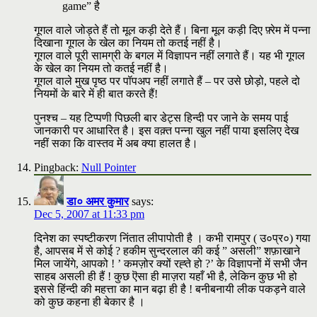
game” है
गूगल वाले जोड़ते हैं तो मूल कड़ी देते हैं। बिना मूल कड़ी दिए फ़्रेम में पन्ना
दिखाना गूगल के खेल का नियम तो कतई नहीं है।
गूगल वाले पूरी सामग्री के बगल में विज्ञापन नहीं लगाते हैं। यह भी गूगल
के खेल का नियम तो कतई नहीं है।
गूगल वाले मुख पृष्ठ पर पॉपअप नहीं लगाते हैं – पर उसे छोड़ो, पहले दो
नियमों के बारे में ही बात करते हैं!
पुनश्च – यह टिप्पणी पिछली बार डेट्स हिन्दी पर जाने के समय पाई
जानकारी पर आधारित है। इस वक़्त पन्ना खुल नहीं पाया इसलिए देख
नहीं सका कि वास्तव में अब क्या हालत है।
Pingback:
Null Pointer
डा० अमर कुमार
says:
Dec 5, 2007 at 11:33 pm
दिनेश का स्पष्टीकरण निंतात लीपापोती है । कभी रामपुर ( उ०प्र०) गया
है, आपसब में से कोई ? हकीम सुन्दरलाल की कई ” असली” शफ़ाखाने
मिल जायेंगे, आपको ! ’ कमज़ोर क्यों रह्ते हो ?’ के विज्ञापनों में सभी जैन
साहब असली ही हैं ! कुछ ऎसा ही माज़रा यहाँ भी है, लेकिन कुछ भी हो
इससे हिंन्दी की महत्ता का मान बढ़ा ही है ! बनीबनायी लीक पकड़ने वाले
को कुछ कहना ही बेकार है ।