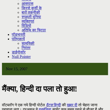
आसपास
किस्से कुर्सी के
बातें तकनीकी
रुपहली दुनिया
व्यक्तिगत
विडियो
अतिथि का चिट्ठा
पॉडभारती
पत्रिकायें
सामयिकी
निरंतर
डाईनोसॉर
Null Pointer
Nov 15, 2007
मैंक्या, हिन्दी दा पला तो हुआ!
वॉटब्लॉग ने एक नये हिन्दी पोर्टल
दैट्स
हिन्दी
की
खबर दी
तो चेहरा जाना
पहचाना लगा। दरअसल ये
वनइंडिया
साईट कुछ समय पहले से मौजूद है और