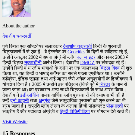
About the author
देबाशीष चक्रवर्ती
पुणे स्थित एक सॉफ्टवेयर सलाहकार
देबाशीष चक्रवर्ती
हिन्दी के शुरुवाती
चिट्ठाकारों में से एक हैं। वे इंटरनेट पर
Geocities
के दिनों से सक्रिय रहे हैं,
उन्होंने अक्टूबर 2002 में अपना अंग्रेज़ी ब्लॉग
नल प्वाइंटर
और नवंबर 2003 में
हिन्दी चिट्ठा
नुक्ताचीनी
आरंभ किया। देबाशीष
DMOZ
पर संपादक रहे हैं।
उन्होंने हिन्दी व भारतीय भाषाओं के ब्लॉग पर एक जालस्थल
चिट्ठा विश्व
भी शुरु
किया था, यह हिन्दी व भाषाई ब्लॉग्स का सबसे पहला एग्रीगेटर था। उन्होंने
वर्डप्रेस, इंडिक जूमला तथा आई जूमला जैसे अनेक अनुप्रयोगों के हिन्दीकरण में
योगदान दिया है। 2005 में उन्होंने इस पत्रिका (जिसे पूर्व में
निरंतर
के नाम से
जाना जाता था) का प्रकाशन अन्य साथी चिट्ठाकारों के साथ आरंभ किया।
देबाशीष ने
इंडीब्लॉगीज
नामक वार्षिक ब्लॉग पुरुस्कारों की स्थापना भी की है।
उन्हें
बुनो कहानी
तथा
अनुगूंज
जैसे सामुदायिक प्रयासों को शुरु करने का भी
श्रेय जाता है। संप्रति ब्लॉग लेखन के अलावा हिन्दी पॉडकास्ट
पॉडभारती
पर
सक्रीय हैं और यदाकदा अंग्रेज़ी व
हिन्दी विकिपीडिया
पर योगदान देते रहते हैं।
Visit Website
15 Responses