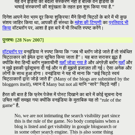
यह वन इंडिया का बदला संस्करण नहीं है बल्कि वन इंडिया के
भाषाई संस्करणों की श्रृंखला के तहत इस शुरू किया गया है.”
दिनेश आपने मेरा भ्रम दूर किया शुक्रिया! मैंने हिन्दी चिट्ठों के बारे में भी कुछ
संशय जाहिर किया था, आपकी ही संस्था के
महेश की टिप्पणी
का
प्रतिवाद भी
किया
वॉटब्लॉग पर, आशा है इस बारे में भी स्थिति स्पष्ट करेंगे।
पुनश्चः [28 Nov 2007]
वॉटब्लॉग पर
वनइंडिया ने स्पष्ट किया कि “जब भी ब्लॉग जोड़े जाते हैं तो संबंधित
चिट्ठाकार को ईमेल द्वारा सूचित किया जाता है”। यह बात सरासर झूठ है
क्योंकि मेरा हिन्दी ब्लॉग नुक्ताचीनी
यहाँ जोड़ा गया है
और अंग्रेज़ी ब्लॉग
यहाँ
और
न मुझे इसकी पूर्वसूचना दी गई और न ही मुझसे इजाज़त ली गई। ऐसा अनेक और
लोगों के साथ हुआ होगा। वनइंडिया ने यह भी माना कि “कई चिट्ठे स्वयं
चिट्ठाकारों द्वारा जोड़े जाते हैं” (Many of the blogs are submitted by the
bloggers itself), ध्यान दें Many but not all यानि “सारे” चिट्ठे नहीं।
हैरत की बात है कि फ्रेम पेजेस में पोस्ट दिखाने का बारे में कोई सूचना देना
उचित नहीं समझा गया क्योंकि वनइंडिया के मुताबिक यह तो “rule of the
game” है,
No, we are not intimating the search visibility part since
this is the rule of the game. No body complains when a
blog is listed and get visibility in google blogsearch or
in some other search engine. This is also some thing