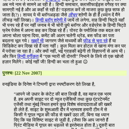
अब नये नाम से सामने आ रही है। हिन्दी समाचार, क्लासीफाईड्स वगैरह पर क्या
सामग्री नई है और आ कहाँ से रही है? पड़ताल करें तो माजरा कुछ कुछ साफ हो
जाता है(?)। शायद ये भी ब्लॉगअड्डा जैसे
लीचर
श्रेणी के ही हैं (ध्यान दें मैंने
लीचड़ नहीं लिखा)।
हिन्दी ब्लॉग श्रेणी में
जायें तो लगेगा, वाह हिन्दी चिट्ठे यहाँ
भी पनप रहे हैं पर नहीं जनाब ये भी चोरी छुपे ब्लॉगर और वर्डप्रेस के हिन्दी चिट्ठे
फ्रेम पेजेस में अपना कह कर दिखा रहे हैं। पोस्ट के पर्मालिंक तक बदल कर
अपना चोला पहना दिया, कमेंट की अलग चलेगी थ्रेड, बस फीड का पता
बदलना भूल गये।
खबरें भी
जागरण जैसे माध्यमों की
फीड से चुरा रहे
हैं या
सिंडिकेट कर दिखा रहे हैं पता नहीं। कुल मिला कर होटल से खाना मंगा कर घर
में परोसा जा रहा है। और क्यों नहीं, भई ग्राहकी बढ़ेगी तो विज्ञापनों से आय भी।
और फिर
हिन्दी वर्गीकृत
में “एक प्यारी सी दोस्ती” निभाने के लिये तो एक खोजो
हज़ार मिलेंगे। कोई नहीं जी! हिन्दी का भला तो हुआ 😉
पुनश्चः [22 Nov 2007]
वनइंडिया के दिनेश ने टिप्पणी द्वारा स्पष्टीकरण देते लिखा है,
“आपने जो उधार के कंटेट की बात लिखी है, वह महज एक भ्रम
है. हम अपनी साइट पर दो न्यूज एजेंसियों तथा कुछ एंटरटेनमेंट
एजेंसी तथा मुंबई स्थित हमारे कुछ विशेष संवाददाताओं की खबरें
ही लेते हैं. साइट के शुरूआती दौर में भ्रमवश हमारी टीम में से
किसी ने गूगल न्यूज की फीड से खबरें उठा लीं, बिना यह ध्यान
दिए कि यह विशिष्ट साइट से जुडी है, (जैसा कि आप जानते हैं
प्रिंट मीडिया में गूगल का धड़ल्ले से इस्तेमाल होता है.) दूसरी बात