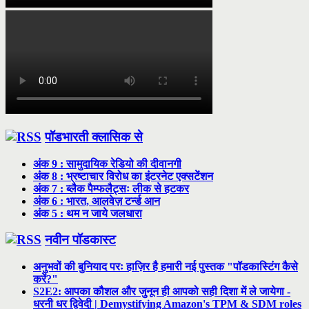
पॉडभारती क्लासिक से
अंक 9 : सामुदायिक रेडियो की दीवानगी
अंक 8 : भ्रष्टाचार विरोध का इंटरनेट एक्सटेंशन
अंक 7 : ब्लैक पैम्फलैट्सः लीक से हटकर
अंक 6 : भारत, आलवेज़ टर्न्ड आन
अंक 5 : थम न जाये जलधारा
नवीन पॉडकास्ट
अनुभवों की बुनियाद परः हाज़िर है हमारी नई पुस्तक "पॉडकास्टिंग कैसे
करें?"
S2E2: आपका कौशल और जुनून ही आपको सही दिशा में ले जायेगा -
धरनी धर द्विवेदी | Demystifying Amazon's TPM & SDM roles