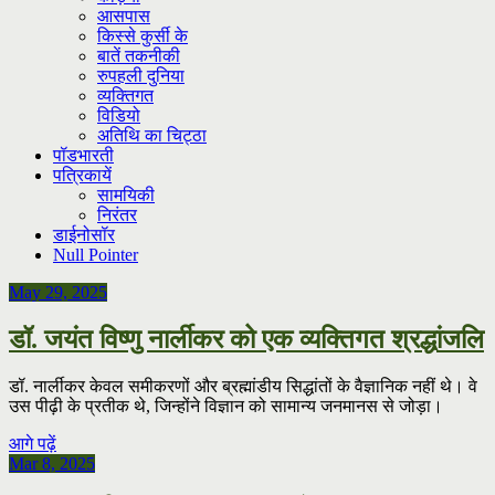
आसपास
किस्से कुर्सी के
बातें तकनीकी
रुपहली दुनिया
व्यक्तिगत
विडियो
अतिथि का चिट्ठा
पॉडभारती
पत्रिकायें
सामयिकी
निरंतर
डाईनोसॉर
Null Pointer
May 29, 2025
डॉ. जयंत विष्णु नार्लीकर को एक व्यक्तिगत श्रद्धांजलि
डॉ. नार्लीकर केवल समीकरणों और ब्रह्मांडीय सिद्धांतों के वैज्ञानिक नहीं थे। वे
उस पीढ़ी के प्रतीक थे, जिन्होंने विज्ञान को सामान्य जनमानस से जोड़ा।
आगे पढ़ें
Mar 8, 2025