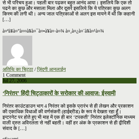
से भी परिचय हुआ। पहली बार पढकर बहुत आनंद आया। इसलिये कि एक तो
पढने का कुछ और मसाला मिला और दूसरे इसलिये कि ये पत्रिका कुछ अलग
किस्म की लगी थी। अन्य जाल पत्रिकाओं से अलग इस मायने में थी कि कहानी
[…]
à¤ªà¥à¤°à¤¤à¥à¤¯à¤•à¥à¤·à¤¾ à¤¸à¤¿à¤¨à¥à¤¹à¤¾
अतिथि का चिट्ठा
/
ज़िंदगी आनलाईन
1 Comment
Jul 27, 2006
‘निरंतर’ हिंदी चिट्ठाकारों के सरोकार की आवाज़: ईस्वामी
निरंतर काउंटडाउन भाग 4 निरंतर को इसके प्रारंभ से ही लेखन और प्रकाशन
की एकाधिक विधाओं की वर्णसंकरी (हाईब्रीड) के रूप मे देखता रहा हूँ।
इन्टरनेट पर होते हुए भी माह में एक ही बार ‘टपकती’ निरंतर इलेक्टॉनिक माध्यम
वाली द्रुत अविरलता से नहीं बहती। वहीं हर अंक के प्रकाशन से ही द्वीदिशी
संवाद के […]
eSwami