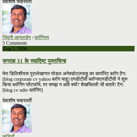
देबाशीष चक्रवर्ती
ज़िंदगी आनलाईन
/
ब्लॉगिस्म
5 Comments
Aug 5, 2006
सप्ताह 31 के स्वादिष्ट पुस्तचिन्ह
मेरा डिलिशीयस पुरालेखागार योडल अनेक्डोटलयाहू का कार्पोरेट ब्लॉग टैग:
[blog corporate cv yahoo ब्लॉग याहू] एनडीटीवी ब्लॉग्सएनडीटीवी ने शुरु
किया ब्लॉगिंग प्लैटफॉर्म, पर समझ न आवै क्यों? शेखचिल्ली जी बतावें! टैग:
[blog cv ndtv ब्लॉगिंग]
देबाशीष चक्रवर्ती
कड़ियाँ