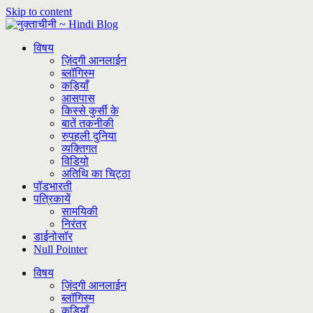
Skip to content
विषय
ज़िंदगी आनलाईन
ब्लॉगिस्म
कड़ियाँ
आसपास
किस्से कुर्सी के
बातें तकनीकी
रुपहली दुनिया
व्यक्तिगत
विडियो
अतिथि का चिट्ठा
पॉडभारती
पत्रिकायें
सामयिकी
निरंतर
डाईनोसॉर
Null Pointer
विषय
ज़िंदगी आनलाईन
ब्लॉगिस्म
कड़ियाँ