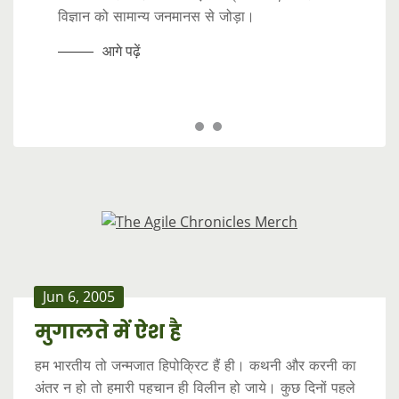
भारत में अर्थव्यवस्था का स्वरूप जिस तेजी से बदल रहा
विज्ञान को सामान्य जनमानस से जोड़ा।
बदलने की कला सीखनी होगी।
है, उसमें अमीर और गरीब के बीच की खाई लगातार चौड़ी
होती जा रही है।
आगे पढ़ें
आगे पढ़ें
आगे पढ़ें
Jun 6, 2005
मुगालते में ऐश है
हम भारतीय तो जन्मजात हिपोक्रिट हैं ही। कथनी और करनी का
अंतर न हो तो हमारी पहचान ही विलीन हो जाये। कुछ दिनों पहले