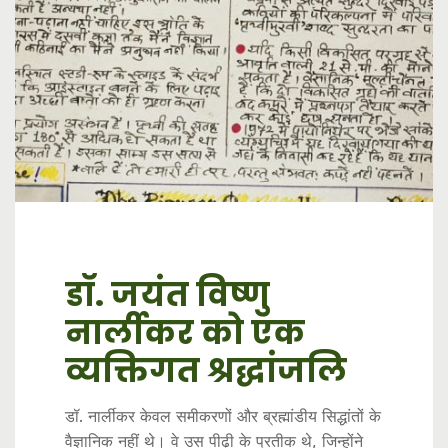
डॉ. जयंत विष्णु
बढ़ती आर्थिक
कृत्रिम मेधा (AI):
नार्लीकर को एक
असमानता: भारत के
विरोध से परिवर्तन की
व्यक्तिगत श्रद्धांजलि
विकास मॉडल पर
ओर
सवालिया निशान
डॉ. नार्लीकर केवल समीकरणों और ब्रह्मांडीय सिद्धांतों के
कृत्रिम बुद्धिमत्ता के प्रति लोगों का विरोध दरअसल एक
वैज्ञानिक नहीं थे। वे उस पीढ़ी के प्रतीक थे, जिन्होंने
नई क्रांति की दस्तक है, जहाँ चुनौतियों को अवसरों में