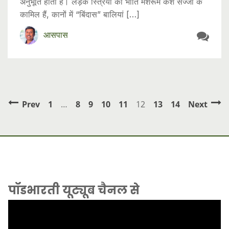
अनुभूति होती है। लड़के स्त्रियों की भांति मशरूम केश सज्जा के
कामिल हैं, कानों में “बिंदास” बालियां […]
आसपास
Prev
1
…
8
9
10
11
12
13
14
Next
पॉडभारती यूट्यूब चैनल से
Video
Player